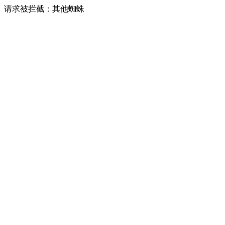
请求被拦截：其他蜘蛛