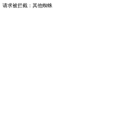
请求被拦截：其他蜘蛛